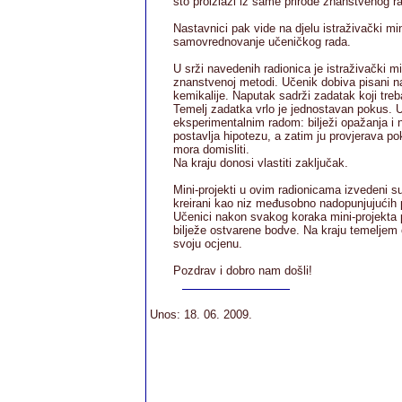
što proizlazi iz same prirode znanstvenog r
Nastavnici pak vide na djelu istraživački min
samovrednovanje učeničkog rada.
U srži navedenih radionica je istraživački m
znanstvenoj metodi. Učenik dobiva pisani nap
kemikalije. Naputak sadrži zadatak koji treba
Temelj zadatka vrlo je jednostavan pokus. 
eksperimentalnim radom: bilježi opažanja i
postavlja hipotezu, a zatim ju provjerava
mora domisliti.
Na kraju donosi vlastiti zaključak.
Mini-projekti u ovim radionicama izvedeni su
kreirani kao niz međusobno nadopunjujućih 
Učenici nakon svakog koraka mini-projekta p
bilježe ostvarene bodve. Na kraju temeljem
svoju ocjenu.
Pozdrav i dobro nam došli!
Unos: 18. 06. 2009.