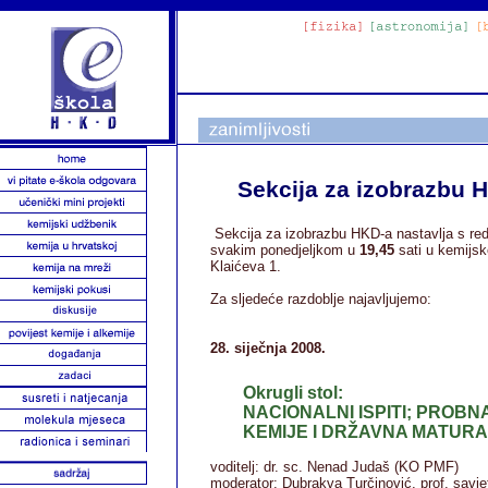
Sekcija za izobrazbu 
Sekcija za izobrazbu HKD-a nastavlja s re
svakim ponedjeljkom u
19,45
sati u kemijsk
Klaićeva 1.
Za sljedeće razdoblje najavljujemo:
28. siječnja 2008.
Okrugli stol:
NACIONALNI ISPITI; PROBN
KEMIJE I DRŽAVNA MATURA 
voditelj: dr. sc. Nenad Judaš (KO PMF)
moderator: Dubrakva Turčinović, prof. savjet